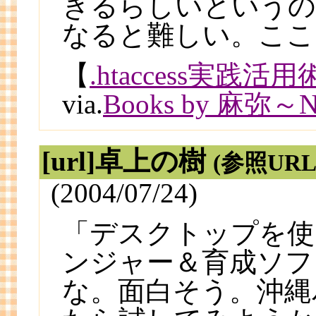
きるらしいというの
なると難しい。ここ
【
.htaccess実践活用
via.
Books by 麻弥～Ne
[url]卓上の樹
(参照URL
(2004/07/24)
「デスクトップを使
ンジャー＆育成ソフ
な。面白そう。沖縄