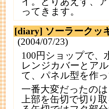
イ。とりあえず、ア
ってきます。
[diary] ソーラー
(2004/07/23)
100円ショップで
レンジカバーとアル
て、パネル型を作っ
一番大変だったのは
上部を缶切で切り取