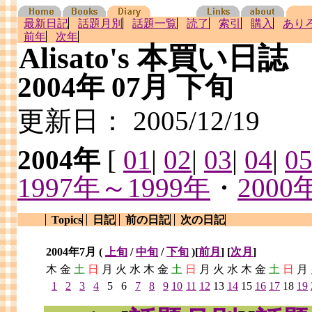
最新日記
話題月別
話題一覧
読了
索引
購入
あり
前年
次年
Alisato's 本買い日誌
2004年 07月 下旬
更新日：
2005/12/19
2004年
[
01
|
02
|
03
|
04
|
0
1997年～1999年
・
2000
Topics
日記
前の日記
次の日記
2004年7月 (
上旬
/
中旬
/
下旬
)[
前月
] [
次月
]
木
金
土
日
月
火
水
木
金
土
日
月
火
水
木
金
土
日
月
1
2
3
4
5
6
7
8
9
10
11
12
13
14
15
16
17
18
19