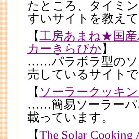
たところ、タイミン
すいサイトを教えて
【
工房あまね★国産
カーきらぴか
】
……パラボラ型のソ
売しているサイトで
【
ソーラークッキン
……簡易ソーラーパ
載っています。
【
The Solar Cooking 