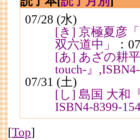
読了本
[
読了月別
]
07/28 (水)
[き] 京極夏
双六道中」
：07
[あ] あざの耕
touch-』,ISBN4-
07/31 (土)
[し] 島国 大
ISBN4-8399-154
[
Top
]