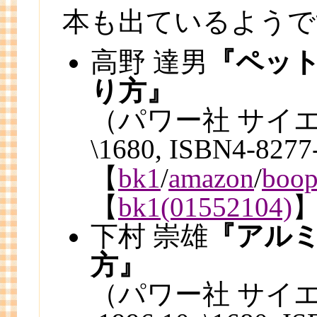
本も出ているようで
高野 達男
『ペッ
り方』
（パワー社 サイエン
\1680, ISBN4-827
【
bk1
/
amazon
/
boop
【
bk1(01552104)
下村 崇雄
『アル
方』
（パワー社 サイ