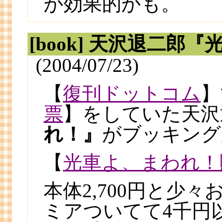
が効果的かも。
[book] 天沢退二
(2004/07/23)
【
復刊ドットコム
】
票
】をしていた天沢
れ！』
がブッキング
【
光車よ、まわれ！
本体2,700円と少
ミアついてて4千円